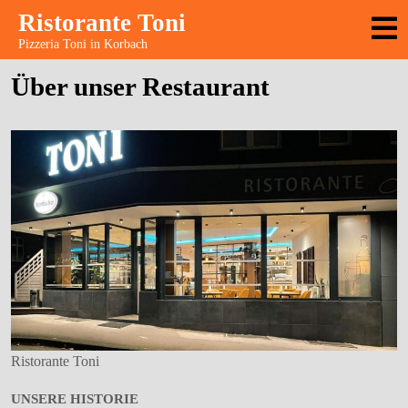
Skip
Ristorante Toni
to
Pizzeria Toni in Korbach
content
Über unser Restaurant
Ristorante Toni
UNSERE HISTORIE